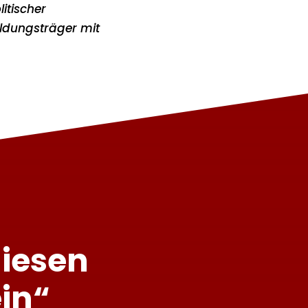
itischer
ildungsträger mit
diesen
in“