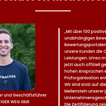
„Mit über 100 positi
unabhängigen Bewe
Bewertungsportalen
unsere Kunden die Q
Leistungen. Umso me
jetzt auch offiziell 
hohen Ansprüchen e
Prüforganisation en
Wir sind stolz auf d
Meilenstein unserer
er und Geschäftsführer
Unternehmensgesch
TIGER WEG GbR
Die Zertifizierung z