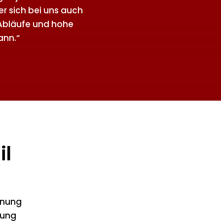
er sich bei uns auch
 Abläufe und hohe
ann.“
il
dnung
nung