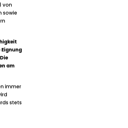
) von
n sowie
rn
higkeit
e Eignung
 Die
men am
gen immer
ird
rds stets